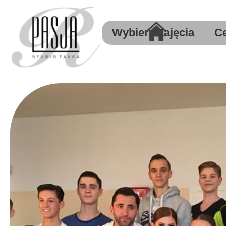
Wybierz Zajęcia
C
Akademia Malucha
Pasja Dzieci
Pasja Młodzież
Pasja Dorośli i Nowożeńcy
Pasja Towarzyski Sport