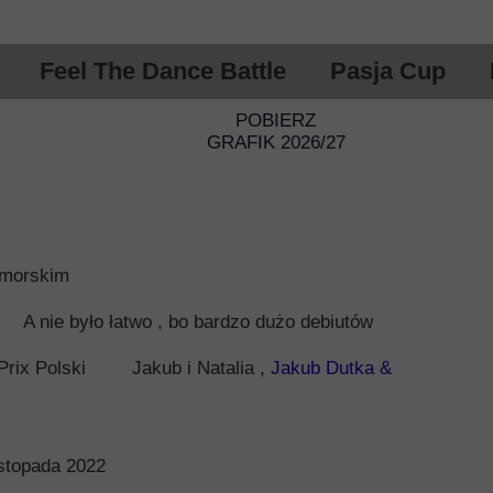
Feel The Dance Battle
Pasja Cup
POBIERZ
GRAFIK 2026/27
omorskim
A nie było łatwo , bo bardzo dużo debiutów
Prix Polski
Jakub i Natalia ,
Jakub Dutka &
istopada 2022