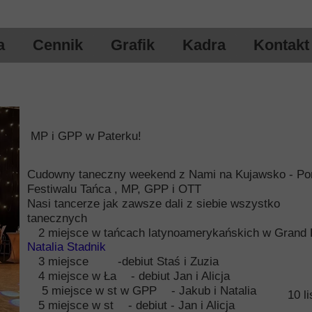
a
Cennik
Grafik
Kadra
Kontakt
Robert Rowiński
Agata Krajewska
Karolina Chudzik
MP i GPP w Paterku!
ńcy
Jacek Stróż
Cudowny taneczny weekend z Nami na Kujawsko - P
rt
Magdalena Sokołowska
Festiwalu Tańca , MP, GPP i OTT
Nasi tancerze jak zawsze dali z siebie wszystko
Kacper Gajkowski
tanecznych
2 miejsce w tańcach latynoamerykańskich w Grand 
Radek Mikołajek
Natalia Stadnik
3 miejsce
-debiut Staś i Zuzia
Wioleta Wojciechowicz
4 miejsce w Ła
- debiut Jan i Alicja
5 miejsce w st w GPP
- Jakub i Natalia
10 l
5 miejsce w st
- debiut - Jan i Alicja