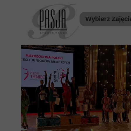
Wybierz Zajęci
Akademia Malucha
Pasja Dzieci
Pasja Młodzież
Pasja Dorośli i Nowoże
Pasja Towarzyski Spo