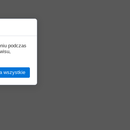
eniu podczas
wisu,
a wszystkie