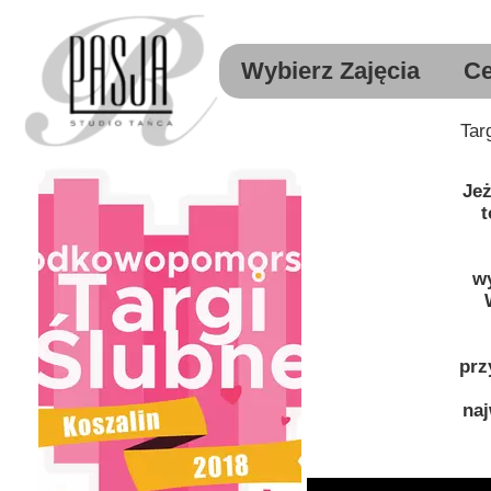
Wybierz Zajęcia
Ce
Akademia Malucha
Tar
Pasja Dzieci
Jeż
Pasja Młodzież
t
Pasja Dorośli i Nowożeńcy
w
Pasja Towarzyski Sport
prz
naj